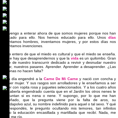
Me vengo a enterar ahora de que somos mujeres porque nos han
educado para ello. Nos hemos educado para ello. Unos
días
inventamos hombres, inventamos mujeres, y por estos días nos
inventamos invenciones.
Y me entero de que el miedo es cultural y que el miedo se enseña.
Y que hay que desaprendernos y que la
vida
es un quilombo. Gran
parte de nuestro transcurrir dedicado a revivir y desnudar nuestro
pasar, nuestros pasares. Aprender. Aprender a desaprender. ¿Las
siliconas no hacen falta?
Y un día engendré a la
Carne De Mi Carne
y nació con concha y
sin ser mujer. Y sus rasgos son arrolladores y le enseñamos a ser
mujer con ropita rosa y juguetes seleccionados. Y a los cuatro años
de haberla engendrado cuenta que en el Jardín los otros nenes le
preguntan si es nena o nene. Y supongo, por lo que me han
enseñado, que la pregunta viene por la falta de aros, su
guardapolvo azul, su nombre indefinido para aquel o tal sexo. Y qué
les respondés, le pregunto ocultando mis temores, tan infinitos
como la educación encasillada y martillada que recibí. Nada, me
dice, me río.