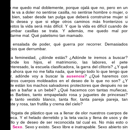
Y yo me quedo mal doblemente, porque ojalá que no, pero en un
año, le va a doler no sentirse casilla, no sentirse hombre o mujer, o
más bien, saber desde tan pulga que deberá construirse mujer si
así lo desea y que si elige otros caminos más fronterizos u
opuestos la vida será más difícil. Y que la vida es difícil cuando de
derrumbar casillas se trata. Y además, me quedo mal por
quedarme mal. Qué patetismo tan mamado.
Qué ensalada de poder, qué guerra por recorrer. Demasiados
edificios que derrumbar.
Reina femineidad, ¿dónde estás? ¿Adónde te iremos a buscar?
¿Adónde los hijos, el matrimonio, las labores, el pete
desinteresado, la escuela clasificadora, la garra del clítoris? ¿Y qué
hago ahora que no me falta nada, que tengo todo lo que tengo que
tener, adónde voy a buscar la
ausencia
? ¿Qué haremos con
nuestros cuerpos moldeados en el deseo de lo que no son? ¿Y
dónde están los machos salvadores protectores que después no se
animan a bañar a un bebé? ¿Qué hacemos con tantas muñecas,
tantas Barbies, tanto empapelado rosa y juguetes de princesas?
¿Con tanto vestido blanco, tanta flor, tanta pareja pareja, tan
celeste y rosa, tan frutilla y crema del cielo?
Una fogata de plástico que va a llenar de olor nuestros cuerpos de
muñeca. Y el helado derretido y la teta vacía y llena de usos y de
orgullo y de deseo de ser reconocida tal cual es. No más esto o
esto.
Sexo
. Sexo y existo. Sexo libre e inatrapable. Sexo abierto sin